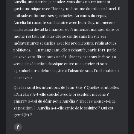
Aurélia, une actrice, a rendez-vous dans un restaurant
gastronomique avec Thierry, un homme du milieu culturel. Il
doit subventionner ses spectacles. Au cours du repas,
Aurélia lui raconte son histoire avec Jean-Guy, un mécène,
qui lui aussi devait la financer et l’emmenait manger dans ce
même restaurant. Puis elle se confie sans fin sur ses
mésaventures sexuelles avec les producteurs, réalisateurs,
politiques… En mangeant, elle s’échauffe, parle fort, parle
de sexe sans filtre, sans arrêt, Thierry est sous le choc. La
scène de séduction classique entre une actrice et son
« producteur » déborde, vire à l’absurde sous l’oeil malicieux
du serveur.
Quelles sont les intentions de Jean-Guy ? Quelles sont celles
d’Aurélia ? A-t-elle couché avec le précédent mécène ?
Thierry a-t-il du désir pour Aurélia ? Thierry abuse-t-il de
sa position ? Aurélia a-t-elle envie de le séduire ? Qui est
gentil(le) ?
Facebook