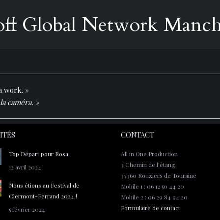
 off Global Network Manch
a work. »
e la caméra. »
ITÉS
CONTACT
Top Départ pour Rosa
All in One Production
3 Chemin de l'étang
12 avril 2024
37360 Rouziers de Touraine
Nous étions au Festival de
Mobile 1 : 06 12 50 44 20
Clermont-Ferrand 2024 !
Mobile 2 : 06 29 84 94 20
Formulaire de contact
5 février 2024