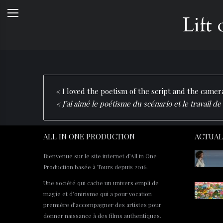
Lift
« I loved the poetism of the script and the camer
« J’ai aimé le poétisme du scénario et le travail d
ALL IN ONE PRODUCTION
ACTUAL
Bienvenue sur le site internet d’All in One
Production basée à Tours depuis 2016.
Une société qui cache un univers empli de
magie et d’onirisme qui a pour vocation
première d’accompagner des artistes pour
donner naissance à des films authentiques.