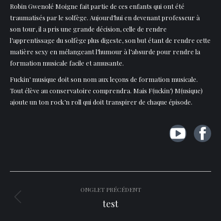
Robin Gwenolé Moigne fait partie de ces enfants qui ont été
traumatisés par le solfège. Aujourd’hui en devenant professeur à
son tour, il a pris une grande décision, celle de rendre
l’apprentissage du solfège plus digeste, son but étant de rendre cette
matière sexy en mélangeant l’humour à l’absurde pour rendre la
formation musicale facile et amusante.
Fuckin’ musique doit son nom aux leçons de formation musicale.
Tout élève au conservatoire comprendra. Mais F(uckin’) M(usique)
ajoute un ton rock’n roll qui doit transpirer de chaque épisode.
YouT
Fa
Navigation
ONGLET PRÉCÉDENT
de
test
Onglet
précédent