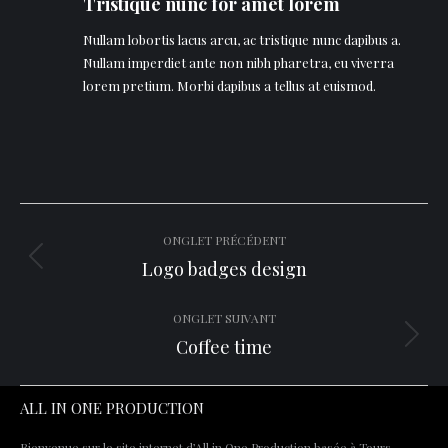
Tristique nunc for amet lorem
Nullam lobortis lacus arcu, ac tristique nunc dapibus a.
Nullam imperdiet ante non nibh pharetra, eu viverra
lorem pretium. Morbi dapibus a tellus at euismod.
Navigation
ONGLET PRÉCÉDENT
de
Logo badges design
Onglet
précédent
commentaire
ONGLET SUIVANT
Coffee time
Projets
similaires
ALL IN ONE PRODUCTION
Bienvenue sur le site internet d’All in One Production basée à Tours