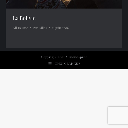
La Bolivie
All In One
Par
Gilles
21 juin 2016
Copyright 2021 Allinone-prod
CHOIX LANGUE