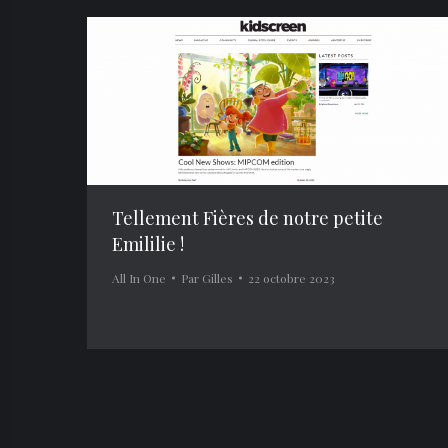
Tellement Fières de notre petite
Emililie !
All In One
Par
Gilles
22 octobre 2023