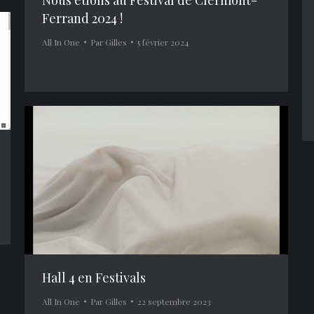
Nous étions au Festival de Clermont-
Ferrand 2024 !
All In One
Par
Gilles
5 février 2024
Hall 4 en Festivals
All In One
Par
Gilles
22 septembre 2023