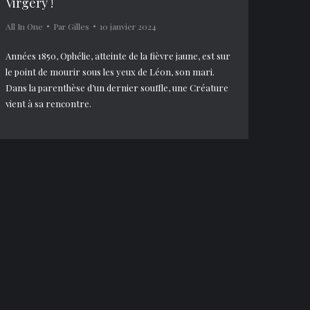
Virgery !
All In One
Par
Gilles
10 janvier 2024
Années 1850, Ophélie, atteinte de la fièvre jaune, est sur
le point de mourir sous les yeux de Léon, son mari.
Dans la parenthèse d’un dernier souffle, une Créature
vient à sa rencontre.