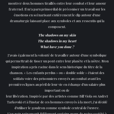
montrer deux hommes tiraillés entre leur combat et leur amour
fraternel. Il m’a paru primordial de préconiser un travail sur les
émotions en scénarisant entièrement le clip autour d’une
dramaturgie laissant place aux symboles et aux ressentis qui la
composent.
The shadows on my skin
The shadows in my heart
What have you done ?
J’avais également la volonté de travailler autour d’une symbolique
qui permettrait de tisser un pont entre leur planète et la nôtre. Mon
inspiration a pris racine dans le sens historique du titre de la
chanson. « Les enfants perdus » ou « double solde » étaient des
soldats voire des prisonniers envoyés au combat avant les
premières lignes au péril de leur vie en échange d’un salaire plus
important ou de
leur libération. Inspirée par des artistes comme Bill Viola ou Andreï
Tarkovski et à l’instar de ces hommes envoyés à la mort, j’ai décidé
d’utiliser le goudron comme symbole central de l’œuvre.
L’or noir retranscrit fidèlement certains maux de notre société à