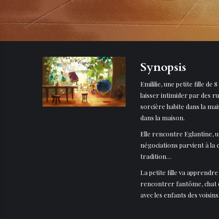
Synopsis
Emililie, une petite fille de
laisser intimider par des r
sorcière habite dans la mais
dans la maison.
Elle rencontre Eglantine, u
négociations parvient à la 
tradition…
La petite fille va apprendr
rencontrer fantôme, chat q
avec les enfants des voisins