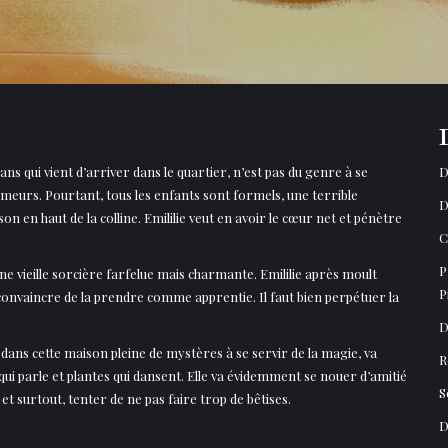
 8 ans qui vient d’arriver dans le quartier, n’est pas du genre à se
D
umeurs. Pourtant, tous les enfants sont formels, une terrible
D
on en haut de la colline. Emililie veut en avoir le cœur net et pénètre
C
P
ne vieille sorcière farfelue mais charmante. Emililie après moult
P
convaincre de la prendre comme apprentie. Il faut bien perpétuer la
D
e dans cette maison pleine de mystères à se servir de la magie, va
R
ui parle et plantes qui dansent. Elle va évidemment se nouer d’amitié
S
 et surtout, tenter de ne pas faire trop de bêtises.
D