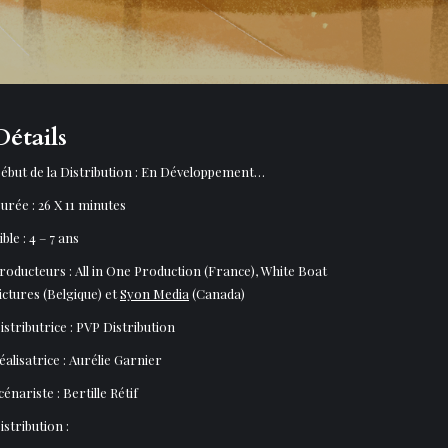
Détails
ébut de la Distribution : En Développement…
urée : 26 X 11 minutes
ible : 4 – 7 ans
roducteurs : All in One Production (France), White Boat
ictures (Belgique) et
Syon Media
(Canada)
istributrice : PVP Distribution
éalisatrice : Aurélie Garnier
cénariste : Bertille Rétif
istribution :