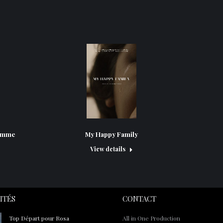
My Happy Family
Homme
View details
ITÉS
CONTACT
Top Départ pour Rosa
All in One Production