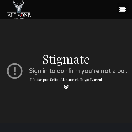
Stigmate
Réalisé par Sélim Atmane et Hugo Barral
keyboard_arrow_down
keyboard_arrow_down